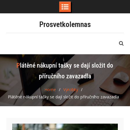
Skip
Prosvetkolemnas
to
content
Plátěné nákupní tašky se dají složit do
příručního zavazadla
Home
Výrobky
Plátěné nákupní tašky se dají složit do příručního zavazadla