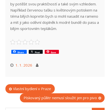
by potěšit svou praktičností a také svým vzhledem.
Například červenou tašku s květinovým potiskem na
téma bílých kopretin bych si mohl nasadit na rameno
a mít ji jako oděvní doplněk k modré bundě do pasu a
bílým sportovním teplákům.
Share
Post
Save
1. 1. 2026
Navigace
Vlastní bydlení v Praze
pro
Pískovaný půllitr nemusí sloužit jen pro pivo
příspěvek