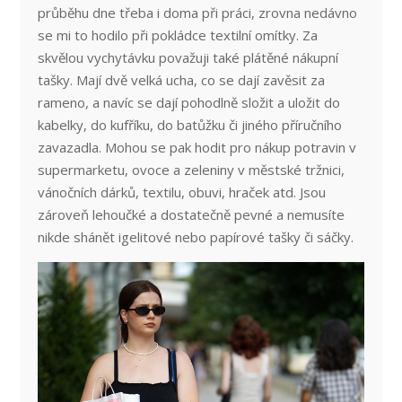
průběhu dne třeba i doma při práci, zrovna nedávno
se mi to hodilo při pokládce textilní omítky. Za
skvělou vychytávku považuji také plátěné nákupní
tašky. Mají dvě velká ucha, co se dají zavěsit za
rameno, a navíc se dají pohodlně složit a uložit do
kabelky, do kufříku, do batůžku či jiného příručního
zavazadla. Mohou se pak hodit pro nákup potravin v
supermarketu, ovoce a zeleniny v městské tržnici,
vánočních dárků, textilu, obuvi, hraček atd. Jsou
zároveň lehoučké a dostatečně pevné a nemusíte
nikde shánět igelitové nebo papírové tašky či sáčky.