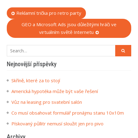
Navigace
Reklamní trička pro retro party
pro
GEO a Microsoft Ads jsou důležitými hráči ve
virtuálním světě Internetu
příspěvek
Search
for:
Nejnovější příspěvky
Skříně, které za to stojí
Americká hypotéka může být vaše řešení
Vůz na leasing pro svatební salón
Co musí obsahovat formulář pronájmu stanu 10x10m
Pískovaný půllitr nemusí sloužit jen pro pivo
Archivy