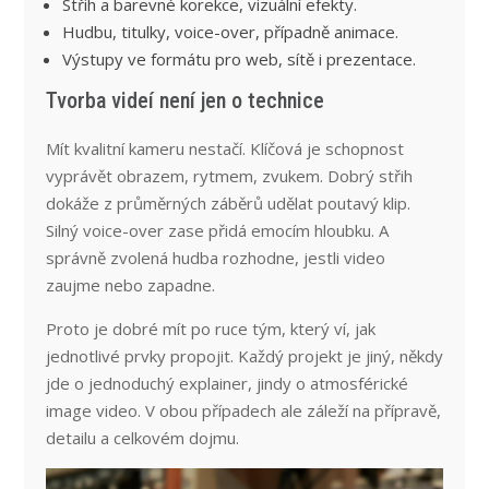
Střih a barevné korekce, vizuální efekty.
Hudbu, titulky, voice-over, případně animace.
Výstupy ve formátu pro web, sítě i prezentace.
Tvorba videí není jen o technice
Mít kvalitní kameru nestačí. Klíčová je schopnost
vyprávět obrazem, rytmem, zvukem. Dobrý střih
dokáže z průměrných záběrů udělat poutavý klip.
Silný voice-over zase přidá emocím hloubku. A
správně zvolená hudba rozhodne, jestli video
zaujme nebo zapadne.
Proto je dobré mít po ruce tým, který ví, jak
jednotlivé prvky propojit. Každý projekt je jiný, někdy
jde o jednoduchý explainer, jindy o atmosférické
image video. V obou případech ale záleží na přípravě,
detailu a celkovém dojmu.