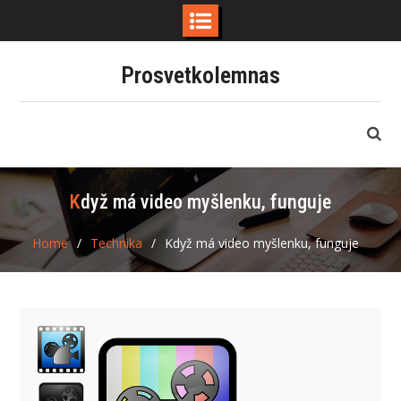
Skip
Prosvetkolemnas
to
content
Když má video myšlenku, funguje
Home
Technika
Když má video myšlenku, funguje